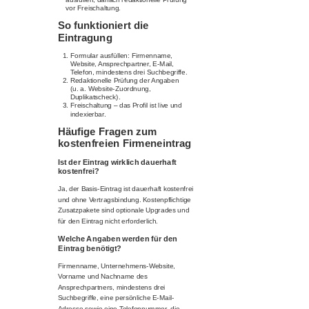
vor Freischaltung.
So funktioniert die
Eintragung
Formular ausfüllen: Firmenname,
Website, Ansprechpartner, E-Mail,
Telefon, mindestens drei Suchbegriffe.
Redaktionelle Prüfung der Angaben
(u. a. Website-Zuordnung,
Duplikatscheck).
Freischaltung – das Profil ist live und
indexierbar.
Häufige Fragen zum
kostenfreien Firmeneintrag
Ist der Eintrag wirklich dauerhaft
kostenfrei?
Ja, der Basis-Eintrag ist dauerhaft kostenfrei
und ohne Vertragsbindung. Kostenpflichtige
Zusatzpakete sind optionale Upgrades und
für den Eintrag nicht erforderlich.
Welche Angaben werden für den
Eintrag benötigt?
Firmenname, Unternehmens-Website,
Vorname und Nachname des
Ansprechpartners, mindestens drei
Suchbegriffe, eine persönliche E-Mail-
Adresse sowie eine Telefonnummer, die