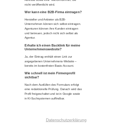
nicht veröffentlicht wird.
Wer kann eine B2B-Firma eintragen?
Hersteller und Anbieter als B2B-
Unternehmen können sich selbst eintragen.
Agenturen können ihre Kunden eintragen
und betreuen, jedoch nicht sich selbst als
Agentur.
Erhalte ich einen Backlink für meine
Unternehmenswebsite?
Ja, der Eintrag enthält einen Link zur
angegebenen Unternehmens-Website –
bereits im kostenfreien Basis-Account.
Wie schnell ist mein Firmenprofil
sichtbar?
Nach dem Ausfüllen des Formulars erfolgt
eine redaktionelle Prüfung. Danach wird das
Profil freigeschaltet und ist in Google sowie
in KI-Suchsystemen auffindbar.
Datenschutzerklärung