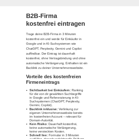
B2B-Firma
kostenfrei eintragen
Trage deine B2B-Firma in 3 Minuten
kostenfrei ein und werde für Einkäufer in
Google und in KI-Suchsystemen wie
ChatGPT, Perplexity, Gemini und Copilot
auffindbar. Der Eintrag ist dauerhaft
kostenfrei, ohne Vertragsbindung und ohne
automatische Verlängerung. Enthalten ist ein
Backlink zu deiner Unternehmenswebsite.
Vorteile des kostenfreien
Firmeneintrags
Sichtbarkeit bei Einkäufern:
Ranking
für die von dir gewählten Suchbegriffe
in Google und Referenzierung in KI-
Suchsystemen (ChatGPT, Perplexity,
Gemini, Copilot).
Backlink inklusive:
Verlinkung zur
eigenen Unternehmenswebsite bereits
im kostenfreien Account – relevant für
Domain-Autorität.
Kein Risiko:
Dauerhaft kostenfrei,
keine automatische Verlängerung,
keine versteckten Kosten.
Schnell live:
Formular in 3 Minuten
ausfüllen, danach redaktionelle Prüfung