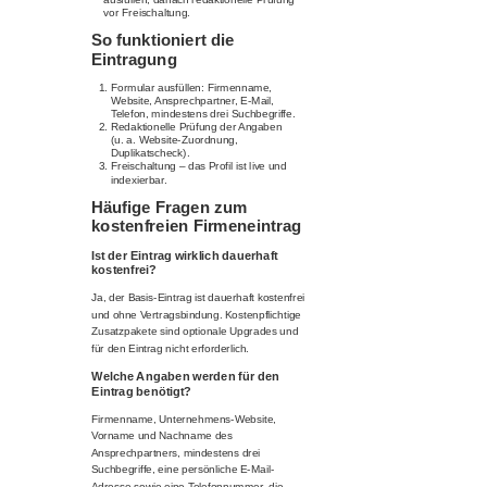
vor Freischaltung.
So funktioniert die
Eintragung
Formular ausfüllen: Firmenname,
Website, Ansprechpartner, E-Mail,
Telefon, mindestens drei Suchbegriffe.
Redaktionelle Prüfung der Angaben
(u. a. Website-Zuordnung,
Duplikatscheck).
Freischaltung – das Profil ist live und
indexierbar.
Häufige Fragen zum
kostenfreien Firmeneintrag
Ist der Eintrag wirklich dauerhaft
kostenfrei?
Ja, der Basis-Eintrag ist dauerhaft kostenfrei
und ohne Vertragsbindung. Kostenpflichtige
Zusatzpakete sind optionale Upgrades und
für den Eintrag nicht erforderlich.
Welche Angaben werden für den
Eintrag benötigt?
Firmenname, Unternehmens-Website,
Vorname und Nachname des
Ansprechpartners, mindestens drei
Suchbegriffe, eine persönliche E-Mail-
Adresse sowie eine Telefonnummer, die