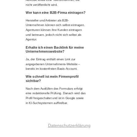
nicht veröffentlicht wird.
Wer kann eine B2B-Firma eintragen?
Hersteller und Anbieter als B2B-
Unternehmen können sich selbst eintragen.
Agenturen können ihre Kunden eintragen
und betreuen, jedoch nicht sich selbst als
Agentur.
Erhalte ich einen Backlink für meine
Unternehmenswebsite?
Ja, der Eintrag enthält einen Link zur
angegebenen Unternehmens-Website –
bereits im kostenfreien Basis-Account.
Wie schnell ist mein Firmenprofil
sichtbar?
Nach dem Ausfüllen des Formulars erfolgt
eine redaktionelle Prüfung. Danach wird das
Profil freigeschaltet und ist in Google sowie
in KI-Suchsystemen auffindbar.
Datenschutzerklärung