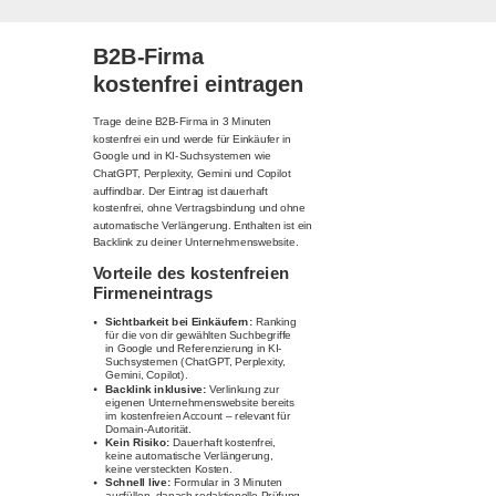
B2B-Firma
kostenfrei eintragen
Trage deine B2B-Firma in 3 Minuten
kostenfrei ein und werde für Einkäufer in
Google und in KI-Suchsystemen wie
ChatGPT, Perplexity, Gemini und Copilot
auffindbar. Der Eintrag ist dauerhaft
kostenfrei, ohne Vertragsbindung und ohne
automatische Verlängerung. Enthalten ist ein
Backlink zu deiner Unternehmenswebsite.
Vorteile des kostenfreien
Firmeneintrags
Sichtbarkeit bei Einkäufern:
Ranking
für die von dir gewählten Suchbegriffe
in Google und Referenzierung in KI-
Suchsystemen (ChatGPT, Perplexity,
Gemini, Copilot).
Backlink inklusive:
Verlinkung zur
eigenen Unternehmenswebsite bereits
im kostenfreien Account – relevant für
Domain-Autorität.
Kein Risiko:
Dauerhaft kostenfrei,
keine automatische Verlängerung,
keine versteckten Kosten.
Schnell live:
Formular in 3 Minuten
ausfüllen, danach redaktionelle Prüfung