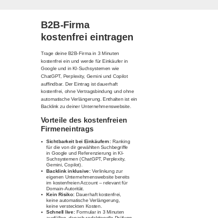
B2B-Firma
kostenfrei eintragen
Trage deine B2B-Firma in 3 Minuten
kostenfrei ein und werde für Einkäufer in
Google und in KI-Suchsystemen wie
ChatGPT, Perplexity, Gemini und Copilot
auffindbar. Der Eintrag ist dauerhaft
kostenfrei, ohne Vertragsbindung und ohne
automatische Verlängerung. Enthalten ist ein
Backlink zu deiner Unternehmenswebsite.
Vorteile des kostenfreien
Firmeneintrags
Sichtbarkeit bei Einkäufern:
Ranking
für die von dir gewählten Suchbegriffe
in Google und Referenzierung in KI-
Suchsystemen (ChatGPT, Perplexity,
Gemini, Copilot).
Backlink inklusive:
Verlinkung zur
eigenen Unternehmenswebsite bereits
im kostenfreien Account – relevant für
Domain-Autorität.
Kein Risiko:
Dauerhaft kostenfrei,
keine automatische Verlängerung,
keine versteckten Kosten.
Schnell live:
Formular in 3 Minuten
ausfüllen, danach redaktionelle Prüfung