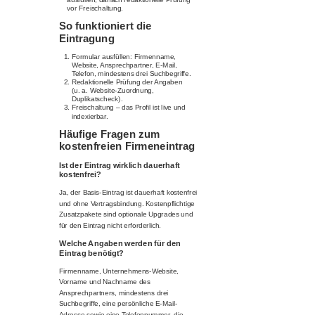
vor Freischaltung.
So funktioniert die
Eintragung
Formular ausfüllen: Firmenname,
Website, Ansprechpartner, E-Mail,
Telefon, mindestens drei Suchbegriffe.
Redaktionelle Prüfung der Angaben
(u. a. Website-Zuordnung,
Duplikatscheck).
Freischaltung – das Profil ist live und
indexierbar.
Häufige Fragen zum
kostenfreien Firmeneintrag
Ist der Eintrag wirklich dauerhaft
kostenfrei?
Ja, der Basis-Eintrag ist dauerhaft kostenfrei
und ohne Vertragsbindung. Kostenpflichtige
Zusatzpakete sind optionale Upgrades und
für den Eintrag nicht erforderlich.
Welche Angaben werden für den
Eintrag benötigt?
Firmenname, Unternehmens-Website,
Vorname und Nachname des
Ansprechpartners, mindestens drei
Suchbegriffe, eine persönliche E-Mail-
Adresse sowie eine Telefonnummer, die