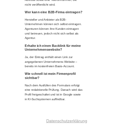
nicht veröffentlicht wird.
Wer kann eine B2B-Firma eintragen?
Hersteller und Anbieter als B2B-
Unternehmen können sich selbst eintragen.
Agenturen können ihre Kunden eintragen
und betreuen, jedoch nicht sich selbst als
Agentur.
Erhalte ich einen Backlink für meine
Unternehmenswebsite?
Ja, der Eintrag enthält einen Link zur
angegebenen Unternehmens-Website –
bereits im kostenfreien Basis-Account.
Wie schnell ist mein Firmenprofil
sichtbar?
Nach dem Ausfüllen des Formulars erfolgt
eine redaktionelle Prüfung. Danach wird das
Profil freigeschaltet und ist in Google sowie
in KI-Suchsystemen auffindbar.
Datenschutzerklärung