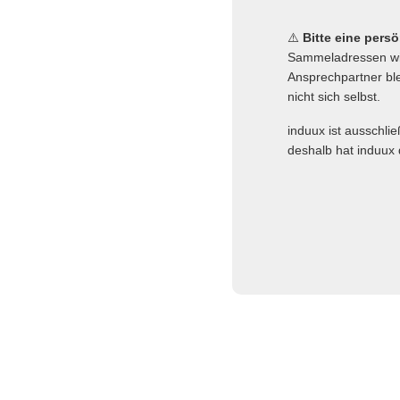
⚠️
Bitte eine pers
Sammeladressen wie
Ansprechpartner ble
nicht sich selbst.
induux ist ausschli
deshalb hat induux 