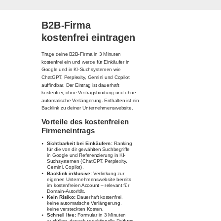
B2B-Firma
kostenfrei eintragen
Trage deine B2B-Firma in 3 Minuten
kostenfrei ein und werde für Einkäufer in
Google und in KI-Suchsystemen wie
ChatGPT, Perplexity, Gemini und Copilot
auffindbar. Der Eintrag ist dauerhaft
kostenfrei, ohne Vertragsbindung und ohne
automatische Verlängerung. Enthalten ist ein
Backlink zu deiner Unternehmenswebsite.
Vorteile des kostenfreien
Firmeneintrags
Sichtbarkeit bei Einkäufern:
Ranking
für die von dir gewählten Suchbegriffe
in Google und Referenzierung in KI-
Suchsystemen (ChatGPT, Perplexity,
Gemini, Copilot).
Backlink inklusive:
Verlinkung zur
eigenen Unternehmenswebsite bereits
im kostenfreien Account – relevant für
Domain-Autorität.
Kein Risiko:
Dauerhaft kostenfrei,
keine automatische Verlängerung,
keine versteckten Kosten.
Schnell live:
Formular in 3 Minuten
ausfüllen, danach redaktionelle Prüfung