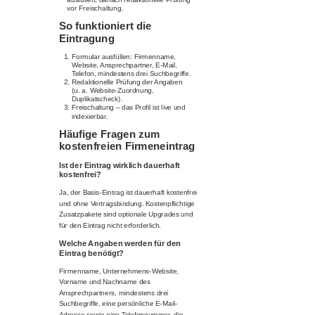
vor Freischaltung.
So funktioniert die
Eintragung
Formular ausfüllen: Firmenname,
Website, Ansprechpartner, E-Mail,
Telefon, mindestens drei Suchbegriffe.
Redaktionelle Prüfung der Angaben
(u. a. Website-Zuordnung,
Duplikatscheck).
Freischaltung – das Profil ist live und
indexierbar.
Häufige Fragen zum
kostenfreien Firmeneintrag
Ist der Eintrag wirklich dauerhaft
kostenfrei?
Ja, der Basis-Eintrag ist dauerhaft kostenfrei
und ohne Vertragsbindung. Kostenpflichtige
Zusatzpakete sind optionale Upgrades und
für den Eintrag nicht erforderlich.
Welche Angaben werden für den
Eintrag benötigt?
Firmenname, Unternehmens-Website,
Vorname und Nachname des
Ansprechpartners, mindestens drei
Suchbegriffe, eine persönliche E-Mail-
Adresse sowie eine Telefonnummer, die