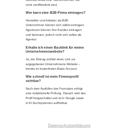
nicht veröffentlicht wird.
Wer kann eine B2B-Firma eintragen?
Hersteller und Anbieter als B2B-
Unternehmen können sich selbst eintragen.
Agenturen können ihre Kunden eintragen
und betreuen, jedoch nicht sich selbst als
Agentur.
Erhalte ich einen Backlink für meine
Unternehmenswebsite?
Ja, der Eintrag enthält einen Link zur
angegebenen Unternehmens-Website –
bereits im kostenfreien Basis-Account.
Wie schnell ist mein Firmenprofil
sichtbar?
Nach dem Ausfüllen des Formulars erfolgt
eine redaktionelle Prüfung. Danach wird das
Profil freigeschaltet und ist in Google sowie
in KI-Suchsystemen auffindbar.
Datenschutzerklärung