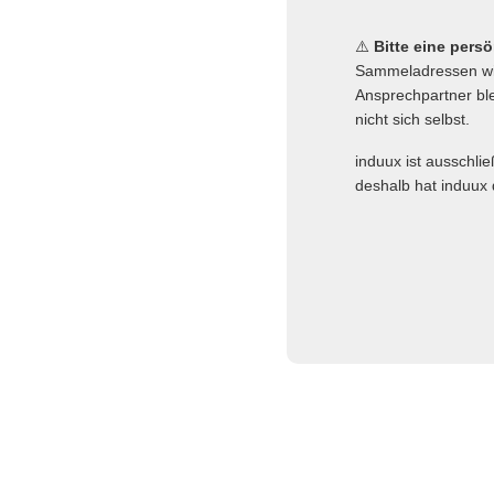
⚠️
Bitte eine pers
Sammeladressen wie
Ansprechpartner ble
nicht sich selbst.
induux ist ausschli
deshalb hat induux 