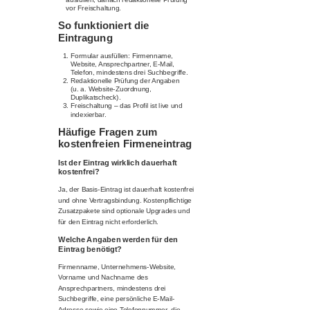
vor Freischaltung.
So funktioniert die
Eintragung
Formular ausfüllen: Firmenname,
Website, Ansprechpartner, E-Mail,
Telefon, mindestens drei Suchbegriffe.
Redaktionelle Prüfung der Angaben
(u. a. Website-Zuordnung,
Duplikatscheck).
Freischaltung – das Profil ist live und
indexierbar.
Häufige Fragen zum
kostenfreien Firmeneintrag
Ist der Eintrag wirklich dauerhaft
kostenfrei?
Ja, der Basis-Eintrag ist dauerhaft kostenfrei
und ohne Vertragsbindung. Kostenpflichtige
Zusatzpakete sind optionale Upgrades und
für den Eintrag nicht erforderlich.
Welche Angaben werden für den
Eintrag benötigt?
Firmenname, Unternehmens-Website,
Vorname und Nachname des
Ansprechpartners, mindestens drei
Suchbegriffe, eine persönliche E-Mail-
Adresse sowie eine Telefonnummer, die