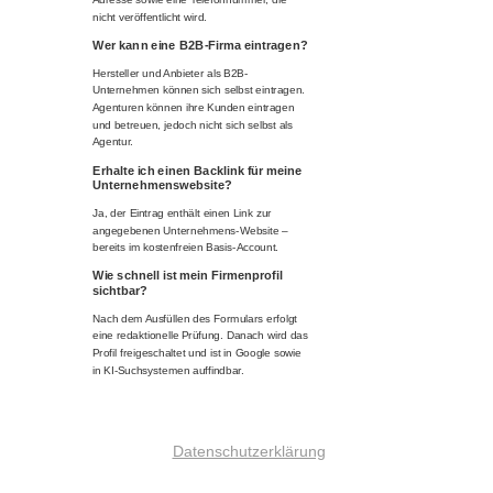
nicht veröffentlicht wird.
Wer kann eine B2B-Firma eintragen?
Hersteller und Anbieter als B2B-
Unternehmen können sich selbst eintragen.
Agenturen können ihre Kunden eintragen
und betreuen, jedoch nicht sich selbst als
Agentur.
Erhalte ich einen Backlink für meine
Unternehmenswebsite?
Ja, der Eintrag enthält einen Link zur
angegebenen Unternehmens-Website –
bereits im kostenfreien Basis-Account.
Wie schnell ist mein Firmenprofil
sichtbar?
Nach dem Ausfüllen des Formulars erfolgt
eine redaktionelle Prüfung. Danach wird das
Profil freigeschaltet und ist in Google sowie
in KI-Suchsystemen auffindbar.
Datenschutzerklärung