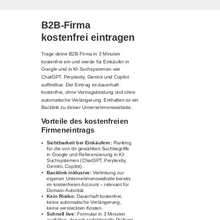
B2B-Firma
kostenfrei eintragen
Trage deine B2B-Firma in 3 Minuten
kostenfrei ein und werde für Einkäufer in
Google und in KI-Suchsystemen wie
ChatGPT, Perplexity, Gemini und Copilot
auffindbar. Der Eintrag ist dauerhaft
kostenfrei, ohne Vertragsbindung und ohne
automatische Verlängerung. Enthalten ist ein
Backlink zu deiner Unternehmenswebsite.
Vorteile des kostenfreien
Firmeneintrags
Sichtbarkeit bei Einkäufern:
Ranking
für die von dir gewählten Suchbegriffe
in Google und Referenzierung in KI-
Suchsystemen (ChatGPT, Perplexity,
Gemini, Copilot).
Backlink inklusive:
Verlinkung zur
eigenen Unternehmenswebsite bereits
im kostenfreien Account – relevant für
Domain-Autorität.
Kein Risiko:
Dauerhaft kostenfrei,
keine automatische Verlängerung,
keine versteckten Kosten.
Schnell live:
Formular in 3 Minuten
ausfüllen, danach redaktionelle Prüfung