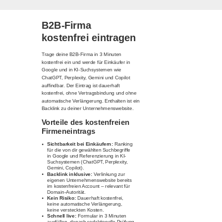
B2B-Firma
kostenfrei eintragen
Trage deine B2B-Firma in 3 Minuten
kostenfrei ein und werde für Einkäufer in
Google und in KI-Suchsystemen wie
ChatGPT, Perplexity, Gemini und Copilot
auffindbar. Der Eintrag ist dauerhaft
kostenfrei, ohne Vertragsbindung und ohne
automatische Verlängerung. Enthalten ist ein
Backlink zu deiner Unternehmenswebsite.
Vorteile des kostenfreien
Firmeneintrags
Sichtbarkeit bei Einkäufern:
Ranking
für die von dir gewählten Suchbegriffe
in Google und Referenzierung in KI-
Suchsystemen (ChatGPT, Perplexity,
Gemini, Copilot).
Backlink inklusive:
Verlinkung zur
eigenen Unternehmenswebsite bereits
im kostenfreien Account – relevant für
Domain-Autorität.
Kein Risiko:
Dauerhaft kostenfrei,
keine automatische Verlängerung,
keine versteckten Kosten.
Schnell live:
Formular in 3 Minuten
ausfüllen, danach redaktionelle Prüfung