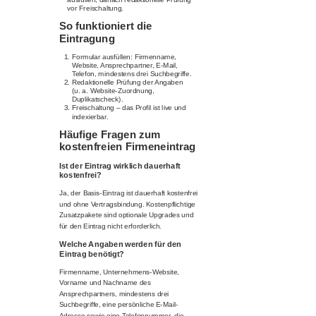
vor Freischaltung.
So funktioniert die
Eintragung
Formular ausfüllen: Firmenname,
Website, Ansprechpartner, E-Mail,
Telefon, mindestens drei Suchbegriffe.
Redaktionelle Prüfung der Angaben
(u. a. Website-Zuordnung,
Duplikatscheck).
Freischaltung – das Profil ist live und
indexierbar.
Häufige Fragen zum
kostenfreien Firmeneintrag
Ist der Eintrag wirklich dauerhaft
kostenfrei?
Ja, der Basis-Eintrag ist dauerhaft kostenfrei
und ohne Vertragsbindung. Kostenpflichtige
Zusatzpakete sind optionale Upgrades und
für den Eintrag nicht erforderlich.
Welche Angaben werden für den
Eintrag benötigt?
Firmenname, Unternehmens-Website,
Vorname und Nachname des
Ansprechpartners, mindestens drei
Suchbegriffe, eine persönliche E-Mail-
Adresse sowie eine Telefonnummer, die