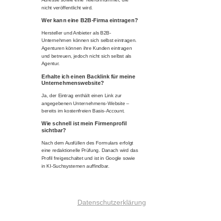
nicht veröffentlicht wird.
Wer kann eine B2B-Firma eintragen?
Hersteller und Anbieter als B2B-
Unternehmen können sich selbst eintragen.
Agenturen können ihre Kunden eintragen
und betreuen, jedoch nicht sich selbst als
Agentur.
Erhalte ich einen Backlink für meine
Unternehmenswebsite?
Ja, der Eintrag enthält einen Link zur
angegebenen Unternehmens-Website –
bereits im kostenfreien Basis-Account.
Wie schnell ist mein Firmenprofil
sichtbar?
Nach dem Ausfüllen des Formulars erfolgt
eine redaktionelle Prüfung. Danach wird das
Profil freigeschaltet und ist in Google sowie
in KI-Suchsystemen auffindbar.
Datenschutzerklärung