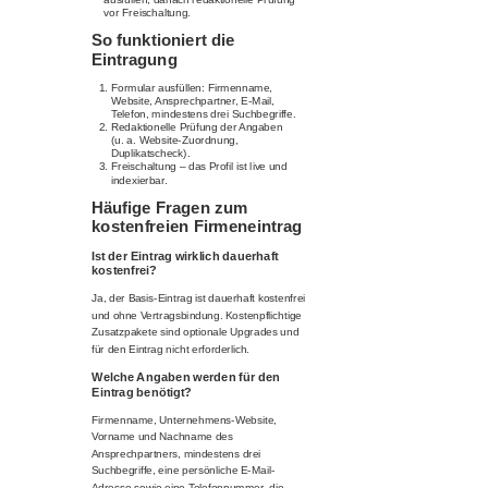
vor Freischaltung.
So funktioniert die
Eintragung
Formular ausfüllen: Firmenname,
Website, Ansprechpartner, E-Mail,
Telefon, mindestens drei Suchbegriffe.
Redaktionelle Prüfung der Angaben
(u. a. Website-Zuordnung,
Duplikatscheck).
Freischaltung – das Profil ist live und
indexierbar.
Häufige Fragen zum
kostenfreien Firmeneintrag
Ist der Eintrag wirklich dauerhaft
kostenfrei?
Ja, der Basis-Eintrag ist dauerhaft kostenfrei
und ohne Vertragsbindung. Kostenpflichtige
Zusatzpakete sind optionale Upgrades und
für den Eintrag nicht erforderlich.
Welche Angaben werden für den
Eintrag benötigt?
Firmenname, Unternehmens-Website,
Vorname und Nachname des
Ansprechpartners, mindestens drei
Suchbegriffe, eine persönliche E-Mail-
Adresse sowie eine Telefonnummer, die