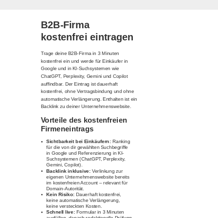
B2B-Firma
kostenfrei eintragen
Trage deine B2B-Firma in 3 Minuten
kostenfrei ein und werde für Einkäufer in
Google und in KI-Suchsystemen wie
ChatGPT, Perplexity, Gemini und Copilot
auffindbar. Der Eintrag ist dauerhaft
kostenfrei, ohne Vertragsbindung und ohne
automatische Verlängerung. Enthalten ist ein
Backlink zu deiner Unternehmenswebsite.
Vorteile des kostenfreien
Firmeneintrags
Sichtbarkeit bei Einkäufern:
Ranking
für die von dir gewählten Suchbegriffe
in Google und Referenzierung in KI-
Suchsystemen (ChatGPT, Perplexity,
Gemini, Copilot).
Backlink inklusive:
Verlinkung zur
eigenen Unternehmenswebsite bereits
im kostenfreien Account – relevant für
Domain-Autorität.
Kein Risiko:
Dauerhaft kostenfrei,
keine automatische Verlängerung,
keine versteckten Kosten.
Schnell live:
Formular in 3 Minuten
ausfüllen, danach redaktionelle Prüfung