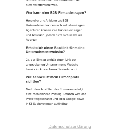
nicht veröffentlicht wird.
Wer kann eine B2B-Firma eintragen?
Hersteller und Anbieter als B2B-
Unternehmen können sich selbst eintragen.
Agenturen können ihre Kunden eintragen
und betreuen, jedoch nicht sich selbst als
Agentur.
Erhalte ich einen Backlink für meine
Unternehmenswebsite?
Ja, der Eintrag enthält einen Link zur
angegebenen Unternehmens-Website –
bereits im kostenfreien Basis-Account.
Wie schnell ist mein Firmenprofil
sichtbar?
Nach dem Ausfüllen des Formulars erfolgt
eine redaktionelle Prüfung. Danach wird das
Profil freigeschaltet und ist in Google sowie
in KI-Suchsystemen auffindbar.
Datenschutzerklärung