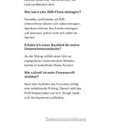
nicht veröffentlicht wird.
Wer kann eine B2B-Firma eintragen?
Hersteller und Anbieter als B2B-
Unternehmen können sich selbst eintragen.
Agenturen können ihre Kunden eintragen
und betreuen, jedoch nicht sich selbst als
Agentur.
Erhalte ich einen Backlink für meine
Unternehmenswebsite?
Ja, der Eintrag enthält einen Link zur
angegebenen Unternehmens-Website –
bereits im kostenfreien Basis-Account.
Wie schnell ist mein Firmenprofil
sichtbar?
Nach dem Ausfüllen des Formulars erfolgt
eine redaktionelle Prüfung. Danach wird das
Profil freigeschaltet und ist in Google sowie
in KI-Suchsystemen auffindbar.
Datenschutzerklärung