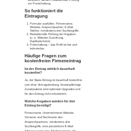
vor Freischaltung.
So funktioniert die
Eintragung
Formular ausfüllen: Firmenname,
Website, Ansprechpartner, E-Mail,
Telefon, mindestens drei Suchbegriffe.
Redaktionelle Prüfung der Angaben
(u. a. Website-Zuordnung,
Duplikatscheck).
Freischaltung – das Profil ist live und
indexierbar.
Häufige Fragen zum
kostenfreien Firmeneintrag
Ist der Eintrag wirklich dauerhaft
kostenfrei?
Ja, der Basis-Eintrag ist dauerhaft kostenfrei
und ohne Vertragsbindung. Kostenpflichtige
Zusatzpakete sind optionale Upgrades und
für den Eintrag nicht erforderlich.
Welche Angaben werden für den
Eintrag benötigt?
Firmenname, Unternehmens-Website,
Vorname und Nachname des
Ansprechpartners, mindestens drei
Suchbegriffe, eine persönliche E-Mail-
Adresse sowie eine Telefonnummer, die