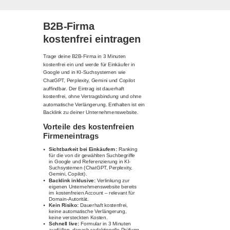
B2B-Firma
kostenfrei eintragen
Trage deine B2B-Firma in 3 Minuten
kostenfrei ein und werde für Einkäufer in
Google und in KI-Suchsystemen wie
ChatGPT, Perplexity, Gemini und Copilot
auffindbar. Der Eintrag ist dauerhaft
kostenfrei, ohne Vertragsbindung und ohne
automatische Verlängerung. Enthalten ist ein
Backlink zu deiner Unternehmenswebsite.
Vorteile des kostenfreien
Firmeneintrags
Sichtbarkeit bei Einkäufern:
Ranking
für die von dir gewählten Suchbegriffe
in Google und Referenzierung in KI-
Suchsystemen (ChatGPT, Perplexity,
Gemini, Copilot).
Backlink inklusive:
Verlinkung zur
eigenen Unternehmenswebsite bereits
im kostenfreien Account – relevant für
Domain-Autorität.
Kein Risiko:
Dauerhaft kostenfrei,
keine automatische Verlängerung,
keine versteckten Kosten.
Schnell live:
Formular in 3 Minuten
ausfüllen, danach redaktionelle Prüfung