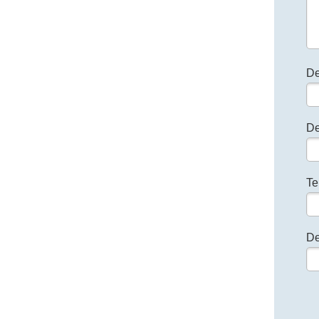
De
De
Te
De