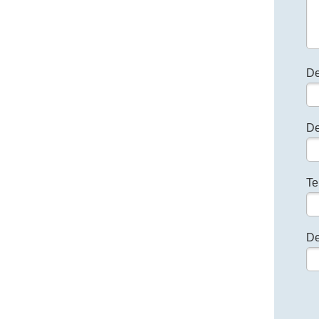
De
De
Te
De